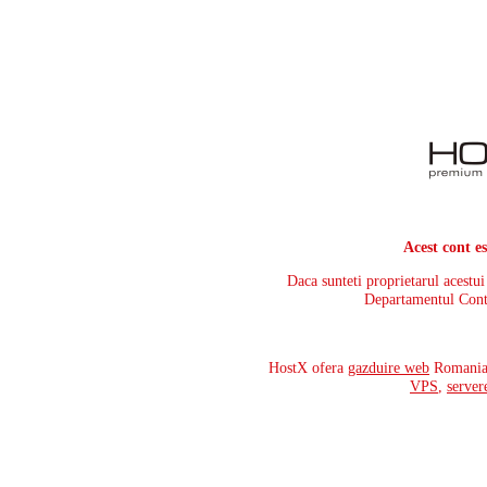
Acest cont e
Daca sunteti proprietarul acestu
Departamentul Cont
HostX ofera
gazduire web
Romania,
VPS
,
server