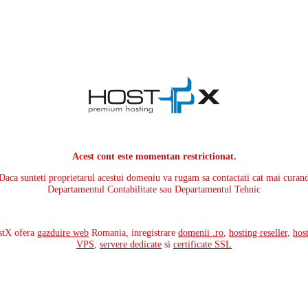
Acest cont este momentan restrictionat.
Daca sunteti proprietarul acestui domeniu va rugam sa contactati cat mai curan
Departamentul Contabilitate sau Departamentul Tehnic
stX ofera
gazduire web
Romania, inregistrare
domenii .ro
,
hosting reseller
,
hos
VPS
,
servere dedicate
si
certificate SSL