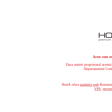
Acest cont e
Daca sunteti proprietarul acestu
Departamentul Cont
HostX ofera
gazduire web
Romania,
VPS
,
server