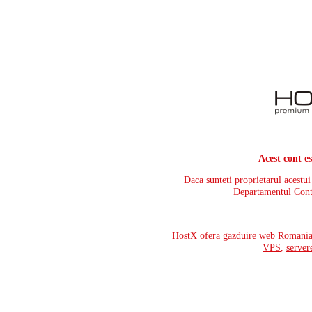
Acest cont e
Daca sunteti proprietarul acestu
Departamentul Cont
HostX ofera
gazduire web
Romania,
VPS
,
server